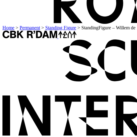
Home
>
Permanent
>
Standing Figure
>
StandingFigure – Willem de