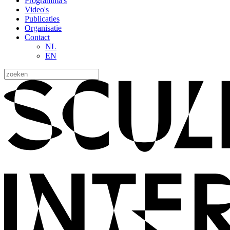
Programma's
Video's
Publicaties
Organisatie
Contact
NL
EN