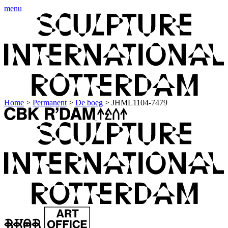
menu
Home
>
Permanent
>
De boeg
>
JHML1104-7479