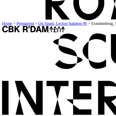
Home
>
Permanent
>
On Spam, Lectori Salutem #6
>
Erasmusbrug_