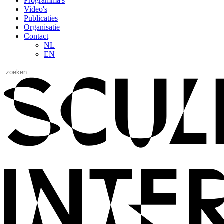
Programma's
Video's
Publicaties
Organisatie
Contact
NL
EN