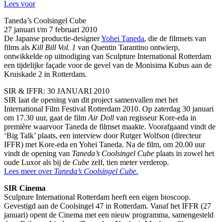
Lees voor
Taneda’s Coolsingel Cube
27 januari t/m 7 februari 2010
De Japanse productie-designer
Yohei Taneda
, die de filmsets van
films als
Kill Bill Vol. 1
van Quentin Tarantino ontwierp,
ontwikkelde op uitnodiging van Sculpture International Rotterdam
een tijdelijke façade voor de gevel van de Monisima Kubus aan de
Kruiskade 2 in Rotterdam.
SIR & IFFR: 30 JANUARI 2010
SIR laat de opening van dit project samenvallen met het
International Film Festival Rotterdam 2010. Op zaterdag 30 januari
om 17.30 uur, gaat de film
Air Doll
van regisseur Kore-eda in
première waarvoor Taneda de filmset maakte. Voorafgaand vindt de
‘Big Talk’ plaats, een interview door Rutger Wolfson (directeur
IFFR) met Kore-eda en Yohei Taneda. Na de film, om 20.00 uur
vindt de opening van
Taneda’s Coolsingel Cube
plaats in zowel het
oude Luxor als bij de
Cube
zelf, tien meter verderop.
Lees meer over
Taneda’s Coolsingel Cube
.
SIR Cinema
Sculpture International Rotterdam heeft een eigen bioscoop.
Gevestigd aan de Coolsingel 47 in Rotterdam. Vanaf het IFFR (27
januari) opent de Cinema met een nieuw programma, samengesteld